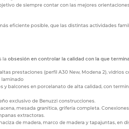
objetivo de siempre contar con las mejores orientaciones 
más eficiente posible, que las distintas actividades fam
s la
obsesión en controlar la calidad con la que termi
 altas prestaciones (perfil A30 New, Modena 2), vidrios c
o laminado
s y balcones en porcelanato de alta calidad, con termin
eño exclusivo de Benuzzi construcciones.
cena, mesada granítica, grifería completa. Conexiones p
mpanas extractoras.
maciza de madera, marco de madera y tapajuntas, en di