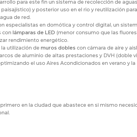
rrollo para este fin un sistema de recolección de aguas
aisajístico) y posterior uso en el rio y reutilización pa
agua de red.
 especialistas en domótica y control digital, un sistema
s con
lámparas de LED
(menor consumo que las fluores
izar rendimiento energético.
la utilización de
muros dobles
con cámara de aire y ais
rcos de aluminio de altas prestaciones y DVH (doble vi
 optimizando el uso Aires Acondicionados en verano y la 
 el primero en la ciudad que abastece en si mismo neces
onal.