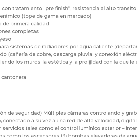
on tratamiento “pre finish”, resistencia al alto transi
re cerámico (tope de gama en mercado)
o de primera calidad
iones completas
 yeso
 para sistemas de radiadores por agua caliente (depart
o (cañería de cobre, descarga pluvial y conexión eléctr
endo los muros, la estética y la prolijidad con la que 
 cantonera
sión de seguridad) Múltiples cámaras controlando y gr
, conectado a su vez a una red de alta velocidad, digital
servicios tales como el control lumínico exterior – inte
s como los ascensores (3) bombas elevadoras de agua 