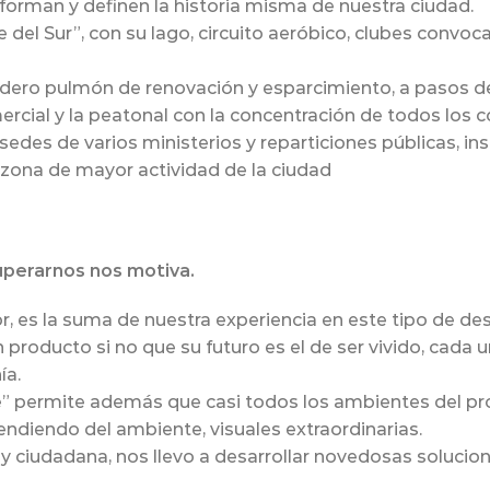
nforman y definen la historia misma de nuestra ciudad.
del Sur”, con su lago, circuito aeróbico, clubes convoc
dero pulmón de renovación y esparcimiento, a pasos del
rcial y la peatonal con la concentración de todos los 
sedes de varios ministerios y reparticiones públicas, in
a zona de mayor actividad de la ciudad
superarnos nos motiva.
, es la suma de nuestra experiencia en este tipo de des
producto si no que su futuro es el de ser vivido, cada 
ía.
orre” permite además que casi todos los ambientes del p
endiendo del ambiente, visuales extraordinarias.
y ciudadana, nos llevo a desarrollar novedosas solucio