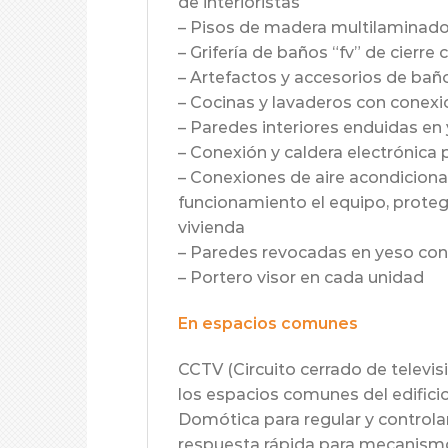
de interioristas
– Pisos de madera multilaminado c
– Grifería de baños “fv” de cier
– Artefactos y accesorios de bañ
– Cocinas y lavaderos con conex
– Paredes interiores enduidas en
– Conexión y caldera electrónica
– Conexiones de aire acondicionad
funcionamiento el equipo, protegi
vivienda
– Paredes revocadas en yeso con
– Portero visor en cada unidad
En espacios comunes
CCTV (Circuito cerrado de televi
los espacios comunes del edificio
Domótica para regular y controlar 
respuesta rápida para mecanismo